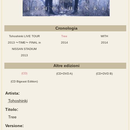
Cronologia
Tohoshinki LIVE TOUR
Tree
WITH
2013 〜TIME〜 FINAL in
2014
2014
NISSAN STADIUM
2013
Altre edizioni
(CD)
(CD+DVD A)
(CD+DVD B)
(CD Bigeast Edition)
Artista:
Tohoshinki
Titolo:
Tree
Versione: