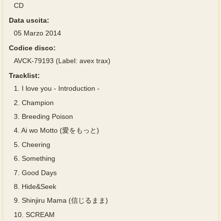
CD
Data uscita:
05 Marzo 2014
Codice disco:
AVCK-79193 (Label: avex trax)
Tracklist:
1.
I love you - Introduction -
2.
Champion
3.
Breeding Poison
4.
Ai wo Motto (愛をもっと)
5.
Cheering
6.
Something
7.
Good Days
8.
Hide&Seek
9.
Shinjiru Mama (信じるまま)
10.
SCREAM