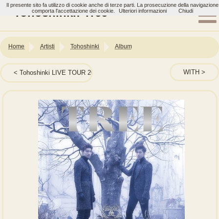
Il presente sito fa utilizzo di cookie anche di terze parti. La prosecuzione della navigazione
Tohoshinki: Tree
comporta l'accettazione dei cookie.
Ulteriori informazioni
Chiudi
Home
Artisti
Tohoshinki
Album
WITH
Tohoshinki LIVE TOUR 2013 〜TIME〜 FINAL in NISSAN STADIUM