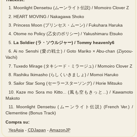
1.
Moonlight Densetsu (ムーンライト伝説) / Momoiro Clover Z
2.
HEART MOVING / Nakagawa Shoko
3.
Princess Moon (プリンセス・ムーン) / Fukuhara Haruka
4.
Otome no Policy (乙女のポリシー) / Yakushimaru Etsuko
5.
La Soldier (ラ・ソウルジャー) / Tommy heavenly6
6.
Ai no Senshi (愛の戦士) / Goto Mariko × Abu-chan (Ziyoou-
Vachi)
7.
Tuxedo Mirage (タキシード・ミラージュ) / Momoiro Clover Z
8.
Rashiku Ikimasho (らしくいきましょ) / Momoi Haruko
9.
Sailor Star Song (セーラースターソング) / Horie Mitsuko
10.
Kaze mo Sora mo Kitto... (風も空もきっと...) / Kawamoto
Makoto
11.
Moonlight Densetsu (ムーンライト伝説) (French Ver.) /
Clementine (Bonus Track)
Compra su:
YesAsia
-
CDJapan
-
AmazonJP