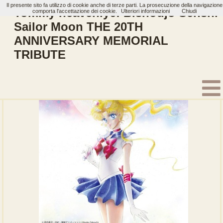
Il presente sito fa utilizzo di cookie anche di terze parti. La prosecuzione della navigazione
Tommy heavenly6: Bishoujo Senshi
comporta l'accettazione dei cookie.
Ulteriori informazioni
Chiudi
Sailor Moon THE 20TH
ANNIVERSARY MEMORIAL
Home
Artisti
Tommy heavenly6
Album
TRIBUTE