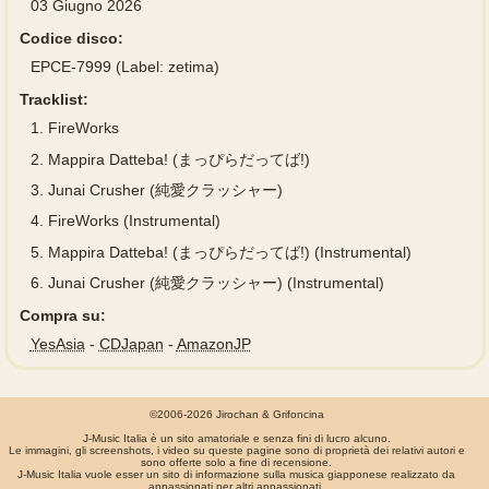
03 Giugno 2026
Codice disco:
EPCE-7999 (Label: zetima)
Tracklist:
1.
FireWorks
2.
Mappira Datteba! (まっぴらだってば!)
3.
Junai Crusher (純愛クラッシャー)
4.
FireWorks (Instrumental)
5.
Mappira Datteba! (まっぴらだってば!) (Instrumental)
6.
Junai Crusher (純愛クラッシャー) (Instrumental)
Compra su:
YesAsia
-
CDJapan
-
AmazonJP
©2006-2026 Jirochan & Grifoncina
J-Music Italia è un sito amatoriale e senza fini di lucro alcuno.
Le immagini, gli screenshots, i video su queste pagine sono di proprietà dei relativi autori e
sono offerte solo a fine di recensione.
J-Music Italia vuole esser un sito di informazione sulla musica giapponese realizzato da
appassionati per altri appassionati.