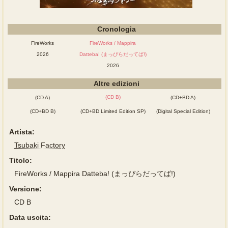
Cronologia
FireWorks
FireWorks / Mappira
2026
Datteba! (まっぴらだってば!)
2026
Altre edizioni
(CD B)
(CD A)
(CD+BD A)
(CD+BD B)
(CD+BD Limited Edition SP)
(Digital Special Edition)
Artista:
Tsubaki Factory
Titolo:
FireWorks / Mappira Datteba! (まっぴらだってば!)
Versione:
CD B
Data uscita: