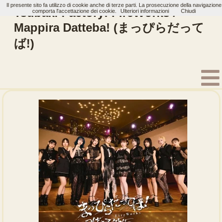
Il presente sito fa utilizzo di cookie anche di terze parti. La prosecuzione della navigazione
Tsubaki Factory: FireWorks /
comporta l'accettazione dei cookie.
Ulteriori informazioni
Chiudi
Mappira Datteba! (まっぴらだって
ば!)
Home
Artisti
Tsubaki Factory
Single
FireWorks