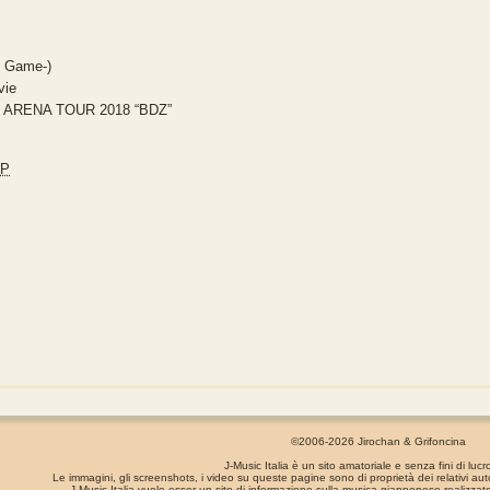
h Game-)
vie
t ARENA TOUR 2018 “BDZ”
JP
©2006-2026 Jirochan & Grifoncina
J-Music Italia è un sito amatoriale e senza fini di lucr
Le immagini, gli screenshots, i video su queste pagine sono di proprietà dei relativi aut
J-Music Italia vuole esser un sito di informazione sulla musica giapponese realizzato