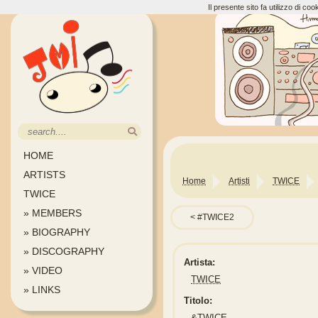
Il presente sito fa utilizzo di c
HOME
ARTISTS
Home
Artisti
TWICE
TWICE
» MEMBERS
#TWICE2
» BIOGRAPHY
» DISCOGRAPHY
Artista:
» VIDEO
TWICE
» LINKS
Titolo:
&TWICE