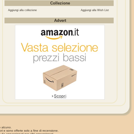
Collezione
Aggiungi alla collezione
Aggiungi alla Wish List
Advert
o alcuno.
ori e sono offerte solo a fine di recensione.
 da appassionati per altri appassionati.