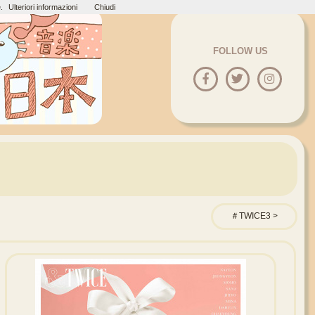
.
Ulteriori informazioni
Chiudi
FOLLOW US
＃TWICE3