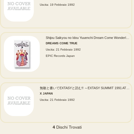
Uscita: 19 Febbraio 1992
Shijou Saikyou no Idou Yuuenchi Dream Come Wonderland '91 (史上最強の移動遊園地 ドリカムワンダーランド'91)
DREAMS COME TRUE
Uscita: 21 Febbraio 1992
EPIC Records Japan
無敵と書いてEXTASYと読む!! ～EXTASY SUMMIT 1991 AT NIPPON BUDOKAN～
X JAPAN
Uscita: 21 Febbraio 1992
4
Dischi Trovati