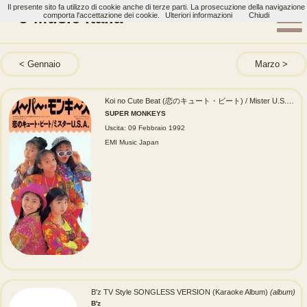
Il presente sito fa utilizzo di cookie anche di terze parti. La prosecuzione della navigazione
J-Music Italia
comporta l'accettazione dei cookie.
Ulteriori informazioni
Chiudi
Gennaio
Marzo
Koi no Cute Beat (恋のキュート・ビート) / Mister U.S.A. (ミスターU.S.A.)
SUPER MONKEYS
Uscita: 09 Febbraio 1992
EMI Music Japan
B'z TV Style SONGLESS VERSION (Karaoke Album)
(album)
B'z