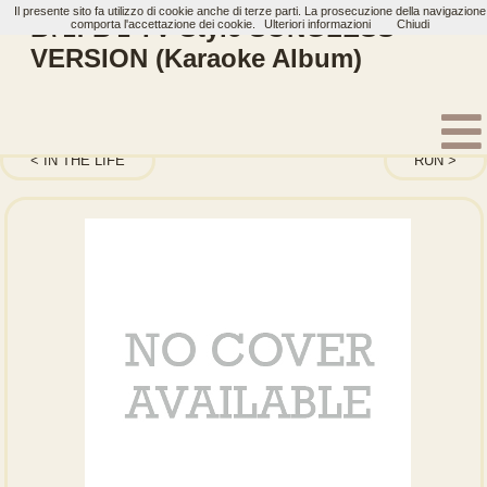
Il presente sito fa utilizzo di cookie anche di terze parti. La prosecuzione della navigazione
B\'z: B'z TV Style SONGLESS
comporta l'accettazione dei cookie.
Ulteriori informazioni
Chiudi
VERSION (Karaoke Album)
Home
Artisti
B'z
Album
IN THE LIFE
RUN