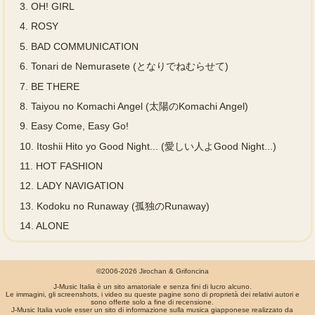
3.
OH! GIRL
4.
ROSY
5.
BAD COMMUNICATION
6.
Tonari de Nemurasete (となりでねむらせて)
7.
BE THERE
8.
Taiyou no Komachi Angel (太陽のKomachi Angel)
9.
Easy Come, Easy Go!
10.
Itoshii Hito yo Good Night... (愛しい人よGood Night...)
11.
HOT FASHION
12.
LADY NAVIGATION
13.
Kodoku no Runaway (孤独のRunaway)
14.
ALONE
©2006-2026 Jirochan & Grifoncina
J-Music Italia è un sito amatoriale e senza fini di lucro alcuno.
Le immagini, gli screenshots, i video su queste pagine sono di proprietà dei relativi autori e
sono offerte solo a fine di recensione.
J-Music Italia vuole esser un sito di informazione sulla musica giapponese realizzato da