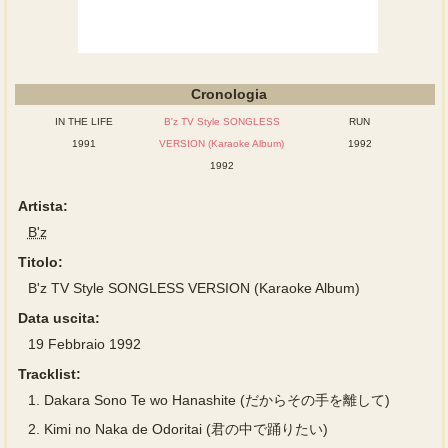
Cronologia
IN THE LIFE
B'z TV Style SONGLESS
RUN
1991
VERSION (Karaoke Album)
1992
1992
Artista:
B'z
Titolo:
B'z TV Style SONGLESS VERSION (Karaoke Album)
Data uscita:
19 Febbraio 1992
Tracklist:
1.
Dakara Sono Te wo Hanashite (だからその手を離して)
2.
Kimi no Naka de Odoritai (君の中で踊りたい)