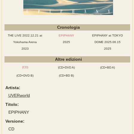
Cronologia
THE LIVE 2022.12.21 at
EPIPHANY
EPIPHANY at TOKYO
Yokohama Arena
2025
DOME 2025.06.15
2023
2025
Altre edizioni
(CD)
(CD+DVD A)
(CD+BD A)
(CD+DVD B)
(CD+BD B)
Artista:
UVERworld
Titolo:
EPIPHANY
Versione:
CD