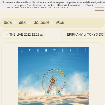
Il presente sito fa utilizzo di cookie anche di terze parti. La prosecuzione della navigazione
UVERworld: EPIPHANY
comporta l'accettazione dei cookie.
Ulteriori informazioni
Chiudi
Home
Artisti
UVERworld
Album
THE LIVE 2022.12.21 at Yokohama Arena
EPIPHANY at TOKYO DOME