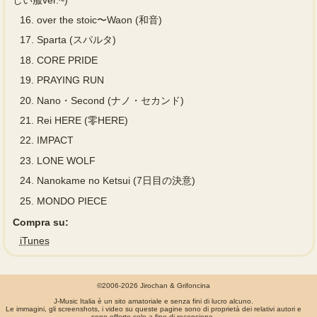
16.
over the stoic〜Waon (和音)
17.
Sparta (スパルタ)
18.
CORE PRIDE
19.
PRAYING RUN
20.
Nano・Second (ナノ・セカンド)
21.
Rei HERE (零HERE)
22.
IMPACT
23.
LONE WOLF
24.
Nanokame no Ketsui (7日目の決意)
25.
MONDO PIECE
Compra su:
iTunes
©2006-2026 Jirochan & Grifoncina
J-Music Italia è un sito amatoriale e senza fini di lucro alcuno.
Le immagini, gli screenshots, i video su queste pagine sono di proprietà dei relativi autori e
sono offerte solo a fine di recensione.