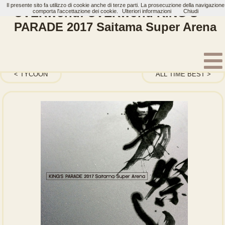
Il presente sito fa utilizzo di cookie anche di terze parti. La prosecuzione della navigazione
UVERworld: UVERworld KING'S
comporta l'accettazione dei cookie.
Ulteriori informazioni
Chiudi
PARADE 2017 Saitama Super Arena
Home
Artisti
UVERworld
Album
TYCOON
ALL TIME BEST