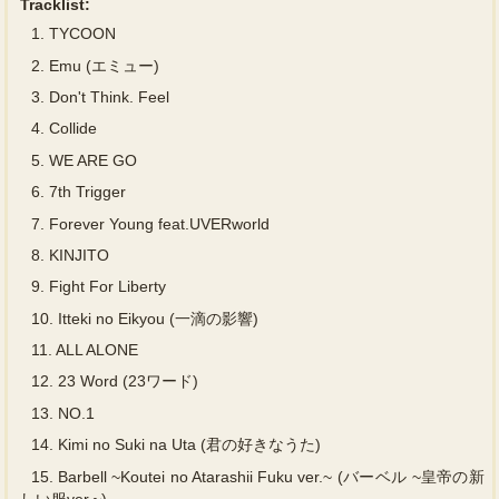
Tracklist:
1.
TYCOON
2.
Emu (エミュー)
3.
Don't Think. Feel
4.
Collide
5.
WE ARE GO
6.
7th Trigger
7.
Forever Young feat.UVERworld
8.
KINJITO
9.
Fight For Liberty
10.
Itteki no Eikyou (一滴の影響)
11.
ALL ALONE
12.
23 Word (23ワード)
13.
NO.1
14.
Kimi no Suki na Uta (君の好きなうた)
15.
Barbell ~Koutei no Atarashii Fuku ver.~ (バーベル ~皇帝の新
しい服ver.~)