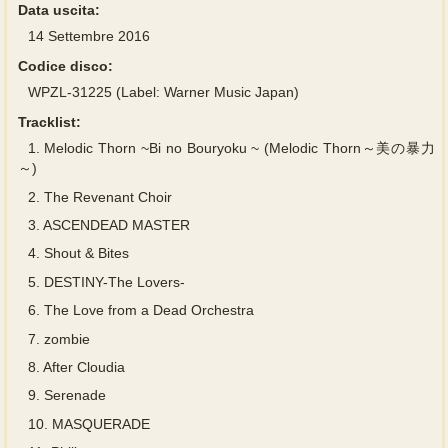
Data uscita:
14 Settembre 2016
Codice disco:
WPZL-31225 (Label: Warner Music Japan)
Tracklist:
1.
Melodic Thorn ~Bi no Bouryoku ~ (Melodic Thorn～美の暴力
～)
2.
The Revenant Choir
3.
ASCENDEAD MASTER
4.
Shout & Bites
5.
DESTINY-The Lovers-
6.
The Love from a Dead Orchestra
7.
zombie
8.
After Cloudia
9.
Serenade
10.
MASQUERADE