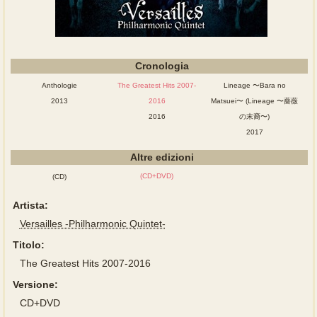
Cronologia
Anthologie
The Greatest Hits 2007-
Lineage 〜Bara no
2013
2016
Matsuei〜 (Lineage 〜薔薇
2016
の末裔〜)
2017
Altre edizioni
(CD+DVD)
(CD)
Artista:
Versailles -Philharmonic Quintet-
Titolo:
The Greatest Hits 2007-2016
Versione:
CD+DVD