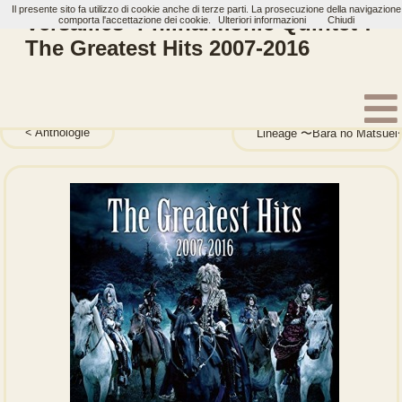
Il presente sito fa utilizzo di cookie anche di terze parti. La prosecuzione della navigazione
Versailles -Philharmonic Quintet-:
comporta l'accettazione dei cookie.
Ulteriori informazioni
Chiudi
The Greatest Hits 2007-2016
Home
Artisti
Versailles -Philharmonic Quintet-
Album
Anthologie
Lineage 〜Bara no Mats