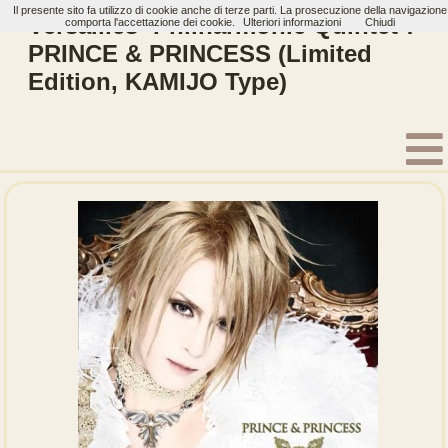
Il presente sito fa utilizzo di cookie anche di terze parti. La prosecuzione della navigazione
Versailles -Philharmonic Quintet-:
comporta l'accettazione dei cookie.
Ulteriori informazioni
Chiudi
PRINCE & PRINCESS (Limited
Edition, KAMIJO Type)
Home
Artisti
Versailles -Philharmonic Quintet-
Single
PRINCE & PRINCESS
PRINCE & PRINCESS (Limit