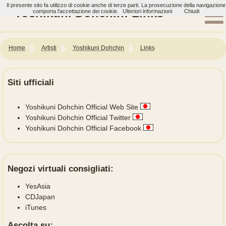
Il presente sito fa utilizzo di cookie anche di terze parti. La prosecuzione della navigazione
Yoshikuni Dohchin: Links
comporta l'accettazione dei cookie.
Ulteriori informazioni
Chiudi
Home
Artisti
Yoshikuni Dohchin
Links
Siti ufficiali
Yoshikuni Dohchin Official Web Site
Yoshikuni Dohchin Official Twitter
Yoshikuni Dohchin Official Facebook
Negozi virtuali consigliati:
YesAsia
CDJapan
iTunes
Ascolta su: