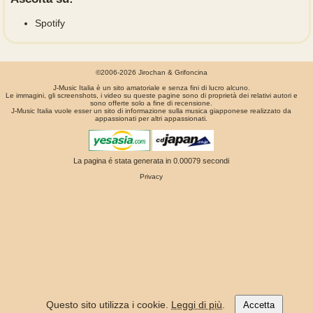
Spotify
©2006-2026 Jirochan & Grifoncina
J-Music Italia è un sito amatoriale e senza fini di lucro alcuno.
Le immagini, gli screenshots, i video su queste pagine sono di proprietà dei relativi autori e
sono offerte solo a fine di recensione.
J-Music Italia vuole esser un sito di informazione sulla musica giapponese realizzato da
appassionati per altri appassionati.
La pagina é stata generata in 0.00079 secondi
Privacy
Questo sito utilizza i cookie.
Leggi di più
.
Accetta