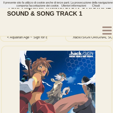
Il presente sito fa utilizzo di cookie anche di terze parti. La prosecuzione della navigazione
Yuki Kajiura: .hack//SIGN ORIGINAL
comporta l'accettazione dei cookie.
Ulteriori informazioni
Chiudi
SOUND & SONG TRACK 1
Home
Artisti
Yuki Kajiura
Album
Aquarian Age ~ Sign for Evolution ORIGINAL SOUNDTRACK
.hack//SIGN ORIGINAL S