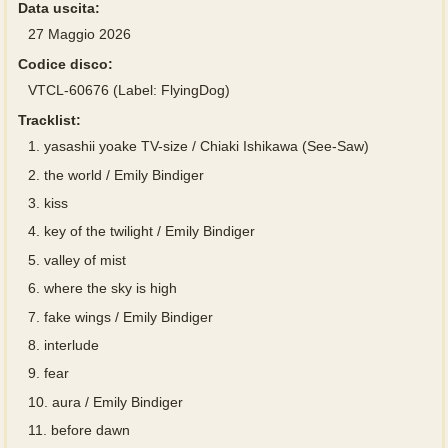
Data uscita:
27 Maggio 2026
Codice disco:
VTCL-60676 (Label: FlyingDog)
Tracklist:
1.
yasashii yoake TV-size / Chiaki Ishikawa (See-Saw)
2.
the world / Emily Bindiger
3.
kiss
4.
key of the twilight / Emily Bindiger
5.
valley of mist
6.
where the sky is high
7.
fake wings / Emily Bindiger
8.
interlude
9.
fear
10.
aura / Emily Bindiger
11.
before dawn