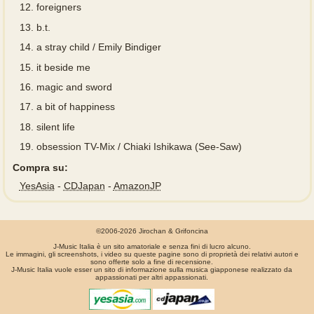
12.
foreigners
13.
b.t.
14.
a stray child / Emily Bindiger
15.
it beside me
16.
magic and sword
17.
a bit of happiness
18.
silent life
19.
obsession TV-Mix / Chiaki Ishikawa (See-Saw)
Compra su:
YesAsia
-
CDJapan
-
AmazonJP
©2006-2026 Jirochan & Grifoncina
J-Music Italia è un sito amatoriale e senza fini di lucro alcuno.
Le immagini, gli screenshots, i video su queste pagine sono di proprietà dei relativi autori e
sono offerte solo a fine di recensione.
J-Music Italia vuole esser un sito di informazione sulla musica giapponese realizzato da
appassionati per altri appassionati.