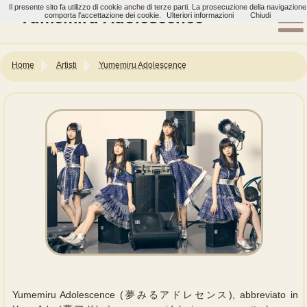
Il presente sito fa utilizzo di cookie anche di terze parti. La prosecuzione della navigazione
Yumemiru Adolescence
comporta l'accettazione dei cookie.
Ulteriori informazioni
Chiudi
Home
Artisti
Yumemiru Adolescence
Yumemiru Adolescence (夢みるアドレセンス), abbreviato in