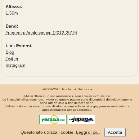
Altezza:
1,50m
Band:
Yumemiru Adolescence (2012-2019)
Link Esterni:
Blog
Twitter
Instagram
©2006-2026 Jirochan & Grifoncina
J-Music Italia è un sito amatoriale e senza fini di lucro alcuno.
Le immagini, gli screenshots, i video su queste pagine sono di proprietà dei relativi autori e
sono offerte solo a fine di recensione.
J-Music Italia vuole esser un sito di informazione sulla musica giapponese realizzato da
appassionati per altri appassionati.
La pagina é stata generata in 0.00082 secondi
Questo sito utilizza i cookie.
Leggi di più
.
Accetta
Privacy