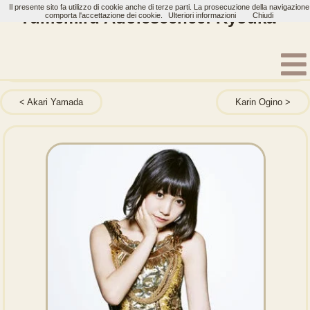
Il presente sito fa utilizzo di cookie anche di terze parti. La prosecuzione della navigazione
Yumemiru Adolescence: Kyouka
comporta l'accettazione dei cookie.
Ulteriori informazioni
Chiudi
Home
Artisti
Yumemiru Adolescence
Membri
Akari Yamada
Karin Ogino