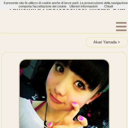
Il presente sito fa utilizzo di cookie anche di terze parti. La prosecuzione della navigazione
Yumemiru Adolescence: Misaki Oka
comporta l'accettazione dei cookie.
Ulteriori informazioni
Chiudi
Home
Artisti
Yumemiru Adolescence
Membri
Akari Yamada