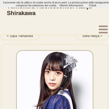
Il presente sito fa utilizzo di cookie anche di terze parti. La prosecuzione della navigazione
Yumemiru Adolescence: Ranju
comporta l'accettazione dei cookie.
Ulteriori informazioni
Chiudi
Shirakawa
Home
Artisti
Yumemiru Adolescence
Membri
Saya Yamashita
Seira Hibiya