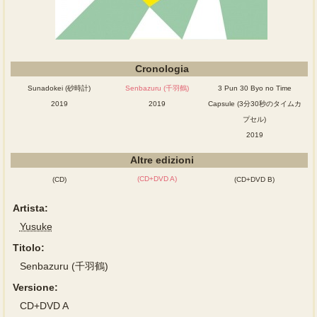
Cronologia
Sunadokei (砂時計)
Senbazuru (千羽鶴)
3 Pun 30 Byo no Time
2019
2019
Capsule (3分30秒のタイムカ
プセル)
2019
Altre edizioni
(CD+DVD A)
(CD)
(CD+DVD B)
Artista:
Yusuke
Titolo:
Senbazuru (千羽鶴)
Versione:
CD+DVD A