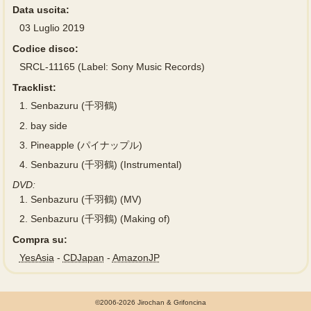
Data uscita:
03 Luglio 2019
Codice disco:
SRCL-11165 (Label: Sony Music Records)
Tracklist:
1.
Senbazuru (千羽鶴)
2.
bay side
3.
Pineapple (パイナップル)
4.
Senbazuru (千羽鶴) (Instrumental)
DVD:
1.
Senbazuru (千羽鶴) (MV)
2.
Senbazuru (千羽鶴) (Making of)
Compra su:
YesAsia
-
CDJapan
-
AmazonJP
©2006-2026 Jirochan & Grifoncina