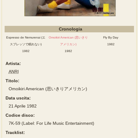
Cronologia
Espresso de Nemurenai (エ
Omoikiri American (思いきり
Fly By Day
スプレッソで眠れない)
アメリカン)
1982
1982
1982
Artista:
ANRI
Titolo:
Omoikiri American (思いきりアメリカン)
Data uscita:
21 Aprile 1982
Codice disco:
7K-59 (Label: For Life Music Entertainment)
Tracklist: