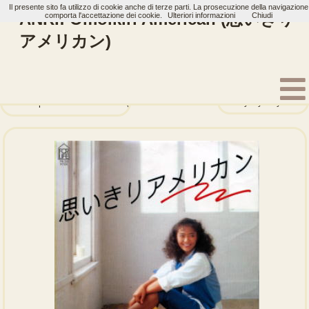
Il presente sito fa utilizzo di cookie anche di terze parti. La prosecuzione della navigazione
ANRI: Omoikiri American (思いきり
comporta l'accettazione dei cookie.
Ulteriori informazioni
Chiudi
アメリカン)
Home
Artisti
ANRI
Single
Fly By Day
Espresso de Nemurenai (エスプレッソで眠れない)