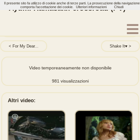
Il presente sito fa utilizzo di cookie anche di terze parti. La prosecuzione della navigazione
Ayumi Hamasaki: crossroad (PV)
comporta l'accettazione dei cookie.
Ulteriori informazioni
Chiudi
Home
Artisti
Ayumi Hamasaki
Video
For My Dear...
Shake It♥
Video temporeaneamente non disponibile
981 visualizzazioni
Altri video: