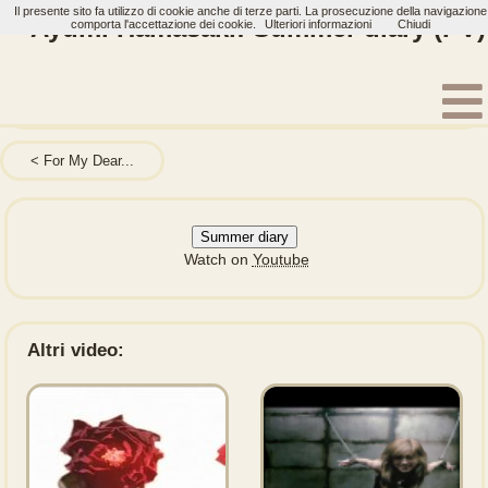
Il presente sito fa utilizzo di cookie anche di terze parti. La prosecuzione della navigazione
Ayumi Hamasaki: Summer diary (PV)
comporta l'accettazione dei cookie.
Ulteriori informazioni
Chiudi
Home
Artisti
Ayumi Hamasaki
Video
For My Dear...
Summer diary
Watch on
Youtube
Altri video: