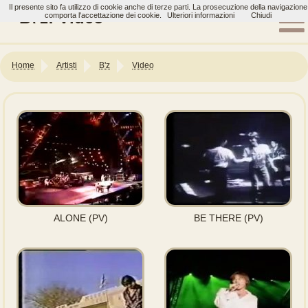
Il presente sito fa utilizzo di cookie anche di terze parti. La prosecuzione della navigazione
B\'z: Video
comporta l'accettazione dei cookie.
Ulteriori informazioni
Chiudi
Home
Artisti
B'z
Video
ALONE (PV)
BE THERE (PV)