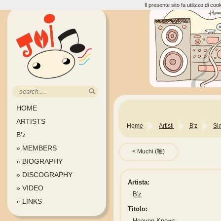
Il presente sito fa utilizzo di c
HOME
ARTISTS
Home
Artisti
B'z
Si
B'z
» MEMBERS
Muchi (鞭)
» BIOGRAPHY
» DISCOGRAPHY
Artista:
» VIDEO
B'z
» LINKS
Titolo:
Heaven Knows