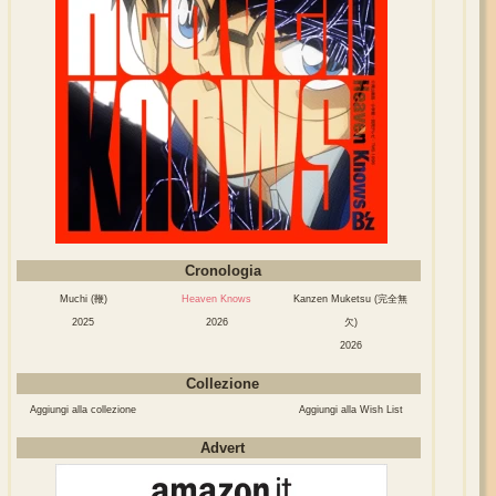
Cronologia
Muchi (鞭)
Heaven Knows
Kanzen Muketsu (完全無
2025
2026
欠)
2026
Collezione
Aggiungi alla collezione
Aggiungi alla Wish List
Advert