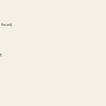
s Record)
JP