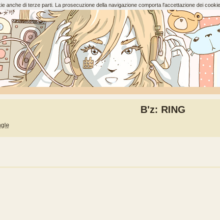
ookie anche di terze parti. La prosecuzione della navigazione comporta l'accettazione dei cookie
B'z: RING
ngle