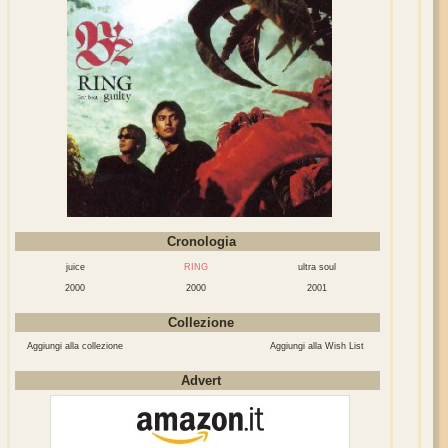
Cronologia
juice
RING
ultra soul
2000
2000
2001
Collezione
Aggiungi alla collezione
Aggiungi alla Wish List
Advert