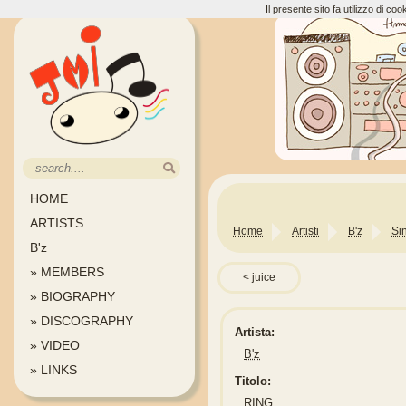
Il presente sito fa utilizzo di c
HOME
ARTISTS
Home
Artisti
B'z
Si
B'z
» MEMBERS
juice
» BIOGRAPHY
» DISCOGRAPHY
Artista:
» VIDEO
B'z
» LINKS
Titolo:
RING