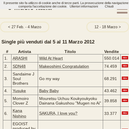
Il presente sito fa utilizzo di cookie anche di terze parti. La prosecuzione della navigazione
J-Music Italia
comporta l'accettazione dei cookie.
Ulteriori informazioni
Chiudi
27 Feb. - 4 Marzo
12 - 18 Marzo
Single più venduti dal 5 al 11 Marzo 2012
#
Artista
Titolo
Vendite
1.
ARASHI
Wild At Heart
550.014
2.
SDN48
Makeoshimi Congratulation
74.459
Sandaime J
3.
Soul
Go my way
68.291
Brothers
4.
Yusuke
Baby Baby
43.462
Momoiro
Mouretsu Uchuu Koukyoukyoku
5.
39.858
Clover Z
Dainana Gakushou "Mugen no Ai"
Kana
SAKURA, I love you?
6.
33.377
Nishino
EGOIST
produced by