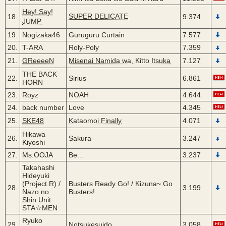
Hey! Say!
SUPER DELICATE
18.
9.374
JUMP
19.
Nogizaka46
Guruguru Curtain
7.577
20.
T-ARA
Roly-Poly
7.359
21.
GReeeeN
Misenai Namida wa, Kitto Itsuka
7.127
THE BACK
22.
Sirius
6.861
HORN
23.
Royz
NOAH
4.644
24.
back number
Love
4.345
25.
SKE48
Kataomoi Finally
4.071
Hikawa
26.
Sakura
3.247
Kiyoshi
27.
Ms.OOJA
Be...
3.237
Takahashi
Hideyuki
(Project.R) /
Busters Ready Go! / Kizuna~ Go
28.
3.199
Nazo no
Busters!
Shin Unit
STA☆MEN
Ryuko
29.
Notsukesuido
3.058