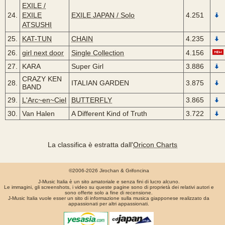
EXILE /
24.
EXILE
EXILE JAPAN / Solo
4.251
ATSUSHI
25.
KAT-TUN
CHAIN
4.235
26.
girl next door
Single Collection
4.156
27.
KARA
Super Girl
3.886
CRAZY KEN
28.
ITALIAN GARDEN
3.875
BAND
29.
L'Arc~en~Ciel
BUTTERFLY
3.865
30.
Van Halen
A Different Kind of Truth
3.722
La classifica è estratta dall'
Oricon Charts
©2006-2026 Jirochan & Grifoncina
J-Music Italia è un sito amatoriale e senza fini di lucro alcuno.
Le immagini, gli screenshots, i video su queste pagine sono di proprietà dei relativi autori e
sono offerte solo a fine di recensione.
J-Music Italia vuole esser un sito di informazione sulla musica giapponese realizzato da
appassionati per altri appassionati.