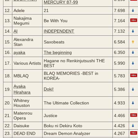
MERCURY 87-99
12.
Adele
21
7.698
Nakajima
13.
Be With You
7.164
Megumi
14.
AI
INDEPENDENT
7.132
Alexandra
15.
Saxobeats
6.584
Stan
16.
ayaka
The beginning
6.350
Hagane no Renkinjutsushi THE
17.
Various Artists
5.990
BEST
BLAQ MEMORIES -BEST in
18.
MBLAQ
5.783
KOREA-
Ayaka
Doki!
19.
5.386
Hirahara
Whitney
20.
The Ultimate Collection
4.933
Houston
Matenrou
21.
Justice
4.466
Opera
22.
Daisuke
Boku ni Dekiru Koto
4.426
23.
DEAD END
Dream Demon Analyzer
4.267