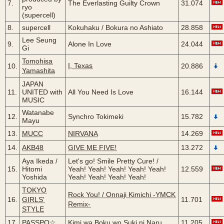
7.
The Everlasting Guilty Crown
31.074
ryo
(supercell)
8.
supercell
Kokuhaku / Bokura no Ashiato
28.858
Lee Seung
9.
Alone In Love
24.044
Gi
Tomohisa
I, Texas
10.
20.886
Yamashita
JAPAN
11.
UNITED with
All You Need Is Love
16.144
MUSIC
Watanabe
12.
Synchro Tokimeki
15.782
Mayu
13.
MUCC
NIRVANA
14.269
14.
AKB48
GIVE ME FIVE!
13.272
Aya Ikeda /
Let's go! Smile Pretty Cure! /
15.
Hitomi
Yeah! Yeah! Yeah! Yeah! Yeah!
12.559
Yoshida
Yeah! Yeah! Yeah! Yeah!
TOKYO
Rock You! / Onnaji Kimichi -YMCK
16.
GIRLS'
11.701
Remix-
STYLE
17.
PASSPO☆
Kimi wa Boku wo Suki ni Naru
11.205