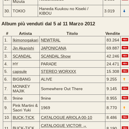
Mizuta
Haneda Kuukou no Kiseki /
30.
TOKIO
3.019
KIBOU
Album più venduti dal 5 al 11 Marzo 2012
#
Artista
Titolo
Vendite
1.
Ikimonogakari
NEWTRAL
83.264
2.
Jin Akanishi
JAPONICANA
69.887
3.
SCANDAL
SCANDAL Show
42.246
4.
HY
PARADE
24.471
5.
capsule
STEREO WORXXX
15.308
6.
BIGBANG
ALIVE
9.255
MONKEY
7.
Somewhere Out There
9.145
MAJIK
8.
9nine
9nine
8.955
Pink Martini &
9.
1969
8.770
Saori Yuki
10.
BUCK-TICK
CATALOGUE ARIOLA 00-10
8.486
CATALOGUE VICTOR →
BUCK-TICK
11.
8.190