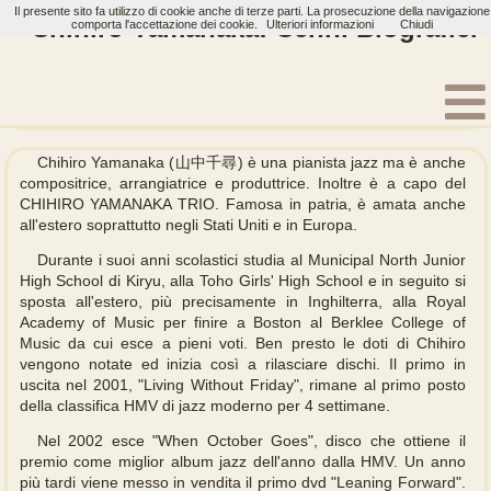
Il presente sito fa utilizzo di cookie anche di terze parti. La prosecuzione della navigazione
Chihiro Yamanaka: Cenni Biografici
comporta l'accettazione dei cookie.
Ulteriori informazioni
Chiudi
Home
Artisti
Chihiro Yamanaka
Biografia
Chihiro Yamanaka (山中千尋) è una pianista jazz ma è anche
compositrice, arrangiatrice e produttrice. Inoltre è a capo del
CHIHIRO YAMANAKA TRIO. Famosa in patria, è amata anche
all'estero soprattutto negli Stati Uniti e in Europa.
Durante i suoi anni scolastici studia al Municipal North Junior
High School di Kiryu, alla Toho Girls' High School e in seguito si
sposta all'estero, più precisamente in Inghilterra, alla Royal
Academy of Music per finire a Boston al Berklee College of
Music da cui esce a pieni voti. Ben presto le doti di Chihiro
vengono notate ed inizia così a rilasciare dischi. Il primo in
uscita nel 2001, "Living Without Friday", rimane al primo posto
della classifica HMV di jazz moderno per 4 settimane.
Nel 2002 esce "When October Goes", disco che ottiene il
premio come miglior album jazz dell'anno dalla HMV. Un anno
più tardi viene messo in vendita il primo dvd "Leaning Forward".