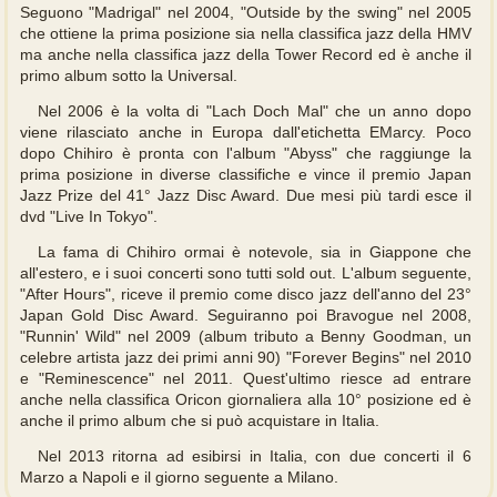
Seguono "Madrigal" nel 2004, "Outside by the swing" nel 2005
che ottiene la prima posizione sia nella classifica jazz della HMV
ma anche nella classifica jazz della Tower Record ed è anche il
primo album sotto la Universal.
Nel 2006 è la volta di "Lach Doch Mal" che un anno dopo
viene rilasciato anche in Europa dall'etichetta EMarcy. Poco
dopo Chihiro è pronta con l'album "Abyss" che raggiunge la
prima posizione in diverse classifiche e vince il premio Japan
Jazz Prize del 41° Jazz Disc Award. Due mesi più tardi esce il
dvd "Live In Tokyo".
La fama di Chihiro ormai è notevole, sia in Giappone che
all'estero, e i suoi concerti sono tutti sold out. L'album seguente,
"After Hours", riceve il premio come disco jazz dell'anno del 23°
Japan Gold Disc Award. Seguiranno poi Bravogue nel 2008,
"Runnin' Wild" nel 2009 (album tributo a Benny Goodman, un
celebre artista jazz dei primi anni 90) "Forever Begins" nel 2010
e "Reminescence" nel 2011. Quest'ultimo riesce ad entrare
anche nella classifica Oricon giornaliera alla 10° posizione ed è
anche il primo album che si può acquistare in Italia.
Nel 2013 ritorna ad esibirsi in Italia, con due concerti il 6
Marzo a Napoli e il giorno seguente a Milano.