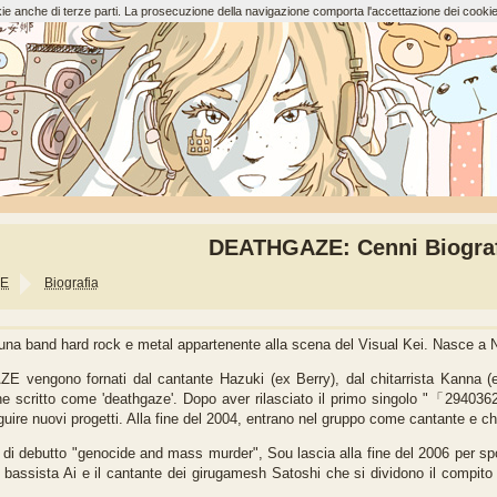
ookie anche di terze parti. La prosecuzione della navigazione comporta l'accettazione dei cookie
DEATHGAZE: Cenni Biograf
E
Biografia
d hard rock e metal appartenente alla scena del Visual Kei. Nasce a Nago
E vengono fornati dal cantante Hazuki (ex Berry), dal chitarrista Kanna (ex
ene scritto come 'deathgaze'. Dopo aver rilasciato il primo singolo "「2940
guire nuovi progetti. Alla fine del 2004, entrano nel gruppo come cantante e c
bum di debutto "genocide and mass murder", Sou lascia alla fine del 2006 per s
assista Ai e il cantante dei girugamesh Satoshi che si dividono il compito