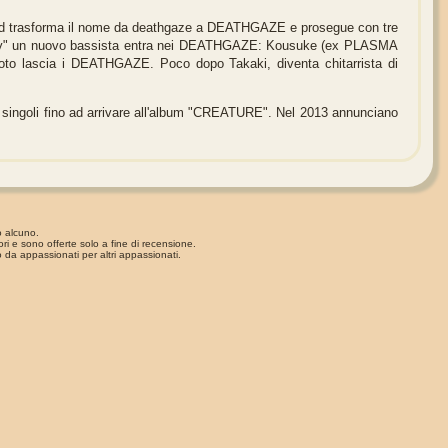
 band trasforma il nome da deathgaze a DEATHGAZE e prosegue con tre
n baby" un nuovo bassista entra nei DEATHGAZE: Kousuke (ex PLASMA
oto lascia i DEATHGAZE. Poco dopo Takaki, diventa chitarrista di
 singoli fino ad arrivare all'album "CREATURE". Nel 2013 annunciano
o alcuno.
ori e sono offerte solo a fine di recensione.
 da appassionati per altri appassionati.