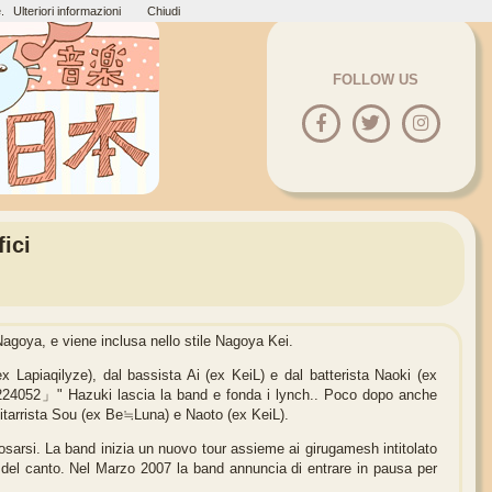
.
Ulteriori informazioni
Chiudi
FOLLOW US
ici
ya, e viene inclusa nello stile Nagoya Kei.
 Lapiaqilyze), dal bassista Ai (ex KeiL) e dal batterista Naoki (ex
36224052」" Hazuki lascia la band e fonda i lynch.. Poco dopo anche
hitarrista Sou (ex Be≒Luna) e Naoto (ex KeiL).
posarsi. La band inizia un nuovo tour assieme ai girugamesh intitolato
 del canto. Nel Marzo 2007 la band annuncia di entrare in pausa per