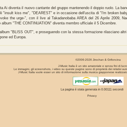
sta Ai diventa il nuovo cantante del gruppo mantenendo il doppio ruolo. La
goli "insult kiss me", "DEAREST" e in occasione dell'uscita di "I'm broke
oke the urge-", con il live al Takadanobaba AREA del 26 Aprile 2009, Na
rzo album "THE CONTINUATION" diventa membro ufficiale il 5 Dicembre.
 album "BLISS OUT", e proseguendo con la stessa formazione rilasciano altri
ppone ed Europa.
©2006-2026 Jirochan & Grifoncina
J-Music Italia è un sito amatoriale e senza fini di lucr
Le immagini, gli screenshots, i video su queste pagine sono di proprietà dei relativi aut
J-Music Italia vuole esser un sito di informazione sulla musica giapponese realizzato
La pagina é stata generata in 0.00111 secondi
Privacy