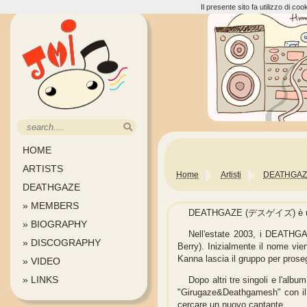
Il presente sito fa utilizzo di c
HOME
ARTISTS
Home
Artisti
DEATHGAZ
DEATHGAZE
» MEMBERS
DEATHGAZE (デスゲイズ) è una ban
» BIOGRAPHY
Nell'estate 2003, i DEATHGAZ
» DISCOGRAPHY
Berry). Inizialmente il nome vi
Kanna lascia il gruppo per prose
» VIDEO
» LINKS
Dopo altri tre singoli e l'al
"Girugaze&Deathgamesh" con il b
cercare un nuovo cantante.