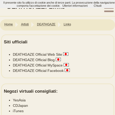
Il presente sito fa utilizzo di cookie anche di terze parti. La prosecuzione della navigazione
DEATHGAZE: Links
comporta l'accettazione dei cookie.
Ulteriori informazioni
Chiudi
Home
Artisti
DEATHGAZE
Links
Siti ufficiali
DEATHGAZE Official Web Site
DEATHGAZE Official Blog
DEATHGAZE Official MySpace
DEATHGAZE Official Facebook
Negozi virtuali consigliati:
YesAsia
CDJapan
iTunes