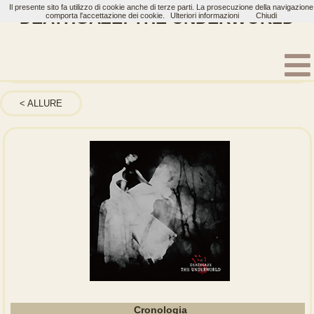
Il presente sito fa utilizzo di cookie anche di terze parti. La prosecuzione della navigazione
DEATHGAZE: THE UNDERWORLD
comporta l'accettazione dei cookie.
Ulteriori informazioni
Chiudi
Home
Artisti
DEATHGAZE
Single
ALLURE
Cronologia