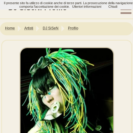
Il presente sito fa utilizzo di cookie anche di terze parti. La prosecuzione della navigazione
DJ SiSeN: Profilo
comporta l'accettazione dei cookie.
Ulteriori informazioni
Chiudi
Home
Artisti
DJ SiSeN
Profilo