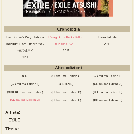
Cronologia
Each Other's Way ~Tabi no
Rising Sun / Itsuka Kitto...
Beautiful Life
Tochuu~ (Each Other’s Way
(いつかきっと...)
2011
~旅の途中~)
2011
2011
Altre edizioni
(CD)
(CD mu-mo Edition G)
(CD mu-mo Edition H)
(CD mu-mo Edition I)
(CD+DVD)
(CD mu-mo Edition A)
(9CD BOX mu-mo Edition)
(CD mu-mo Edition B)
(CD mu-mo Edition C)
(CD mu-mo Edition D)
(CD mu-mo Edition E)
(CD mu-mo Edition F)
Artista:
EXILE
Titolo: