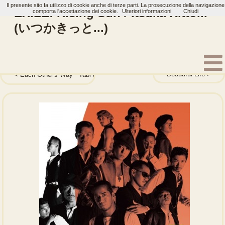
Il presente sito fa utilizzo di cookie anche di terze parti. La prosecuzione della navigazione
EXILE: Rising Sun / Itsuka Kitto...
comporta l'accettazione dei cookie.
Ulteriori informazioni
Chiudi
(いつかきっと...)
Home
Artisti
EXILE
Single
Beautiful Life
Each Other's Way ~Tabi no Tochuu~ (Each Other’s Way ~旅の途中~)