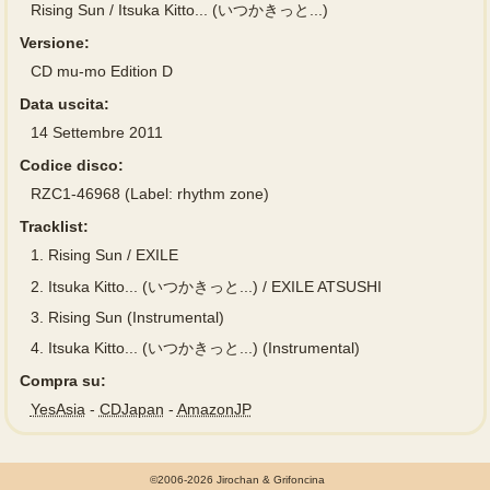
Rising Sun / Itsuka Kitto... (いつかきっと...)
Versione:
CD mu-mo Edition D
Data uscita:
14 Settembre 2011
Codice disco:
RZC1-46968 (Label: rhythm zone)
Tracklist:
1.
Rising Sun / EXILE
2.
Itsuka Kitto... (いつかきっと...) / EXILE ATSUSHI
3.
Rising Sun (Instrumental)
4.
Itsuka Kitto... (いつかきっと...) (Instrumental)
Compra su:
YesAsia
-
CDJapan
-
AmazonJP
©2006-2026 Jirochan & Grifoncina