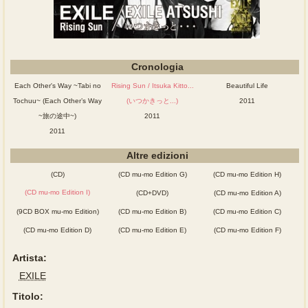
Cronologia
Each Other's Way ~Tabi no
Rising Sun / Itsuka Kitto...
Beautiful Life
Tochuu~ (Each Other’s Way
(いつかきっと...)
2011
~旅の途中~)
2011
2011
Altre edizioni
(CD)
(CD mu-mo Edition G)
(CD mu-mo Edition H)
(CD mu-mo Edition I)
(CD+DVD)
(CD mu-mo Edition A)
(9CD BOX mu-mo Edition)
(CD mu-mo Edition B)
(CD mu-mo Edition C)
(CD mu-mo Edition D)
(CD mu-mo Edition E)
(CD mu-mo Edition F)
Artista:
EXILE
Titolo: