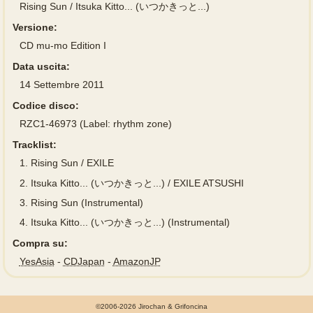
Rising Sun / Itsuka Kitto... (いつかきっと...)
Versione:
CD mu-mo Edition I
Data uscita:
14 Settembre 2011
Codice disco:
RZC1-46973 (Label: rhythm zone)
Tracklist:
1.
Rising Sun / EXILE
2.
Itsuka Kitto... (いつかきっと...) / EXILE ATSUSHI
3.
Rising Sun (Instrumental)
4.
Itsuka Kitto... (いつかきっと...) (Instrumental)
Compra su:
YesAsia
-
CDJapan
-
AmazonJP
©2006-2026 Jirochan & Grifoncina