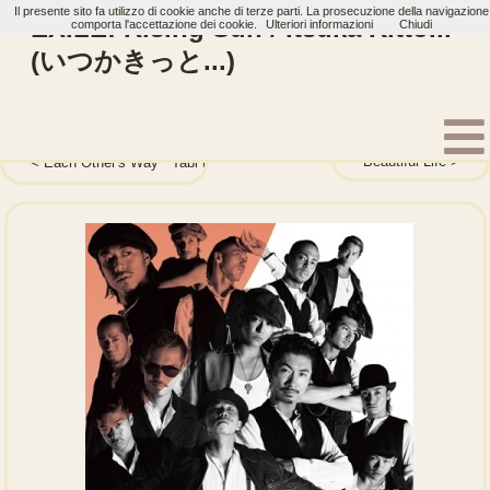
Il presente sito fa utilizzo di cookie anche di terze parti. La prosecuzione della navigazione
EXILE: Rising Sun / Itsuka Kitto...
comporta l'accettazione dei cookie.
Ulteriori informazioni
Chiudi
(いつかきっと...)
Home
Artisti
EXILE
Single
Beautiful Life
Each Other's Way ~Tabi no Tochuu~ (Each Other’s Way ~旅の途中~)