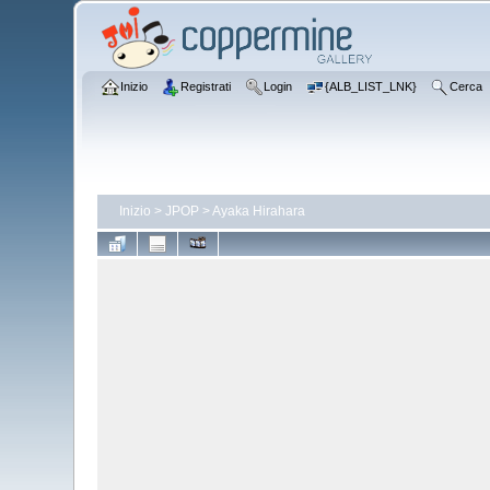
Inizio
Registrati
Login
{ALB_LIST_LNK}
Cerca
Inizio
>
JPOP
>
Ayaka Hirahara