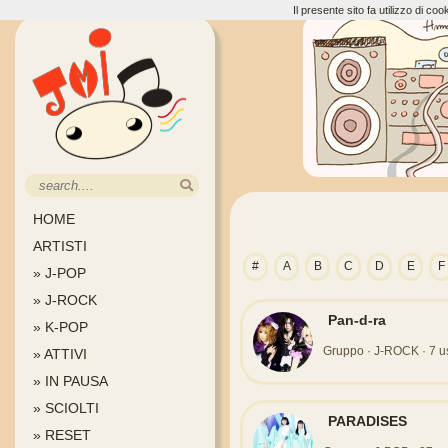
Il presente sito fa utilizzo di c
HOME
ARTISTI
#
A
B
C
D
E
F
» J-POP
» J-ROCK
Pan-d-ra
» K-POP
Gruppo · J-ROCK · 7 usci
» ATTIVI
» IN PAUSA
» SCIOLTI
PARADISES
» RESET