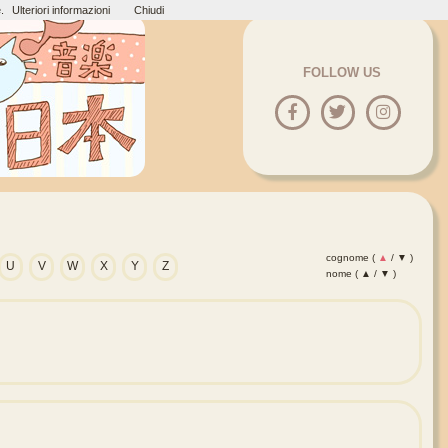
.
Ulteriori informazioni
Chiudi
FOLLOW US
cognome (
▲
/
▼
)
U
V
W
X
Y
Z
nome (
▲
/
▼
)