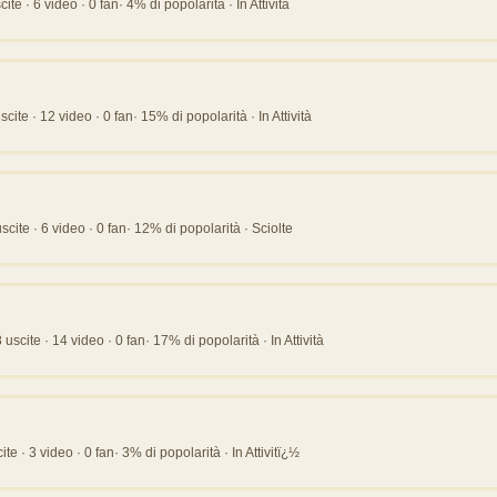
te · 6 video · 0 fan· 4% di popolarità · In Attività
ite · 12 video · 0 fan· 15% di popolarità · In Attività
cite · 6 video · 0 fan· 12% di popolarità · Sciolte
scite · 14 video · 0 fan· 17% di popolarità · In Attività
te · 3 video · 0 fan· 3% di popolarità · In Attivitï¿½