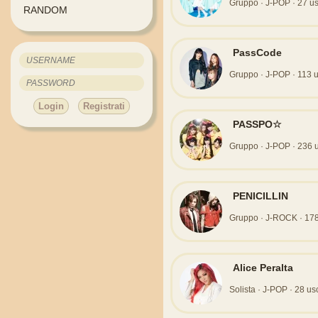
Gruppo · J-POP · 27 usci
RANDOM
PassCode
Gruppo · J-POP · 113 usc
Login
Registrati
PASSPO☆
Gruppo · J-POP · 236 us
PENICILLIN
Gruppo · J-ROCK · 178 u
Alice Peralta
Solista · J-POP · 28 usci