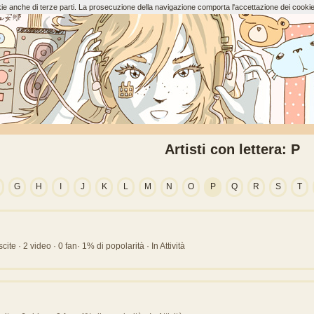
ookie anche di terze parti. La prosecuzione della navigazione comporta l'accettazione dei cookie
Artisti con lettera: P
G
H
I
J
K
L
M
N
O
P
Q
R
S
T
te · 2 video · 0 fan· 1% di popolarità · In Attività