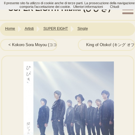
Il presente sito fa utilizzo di cookie anche di terze parti. La prosecuzione della navigazione
SUPER EIGHT: Hibiki (ひびき)
comporta l'accettazione dei cookie.
Ulteriori informazioni
Chiudi
Home
Artisti
SUPER EIGHT
Single
Kokoro Sora Moyou (ココロ空モヨウ)
King of Otoko! (キング オブ