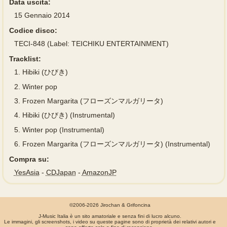
Data uscita:
15 Gennaio 2014
Codice disco:
TECI-848 (Label: TEICHIKU ENTERTAINMENT)
Tracklist:
1.
Hibiki (ひびき)
2.
Winter pop
3.
Frozen Margarita (フローズンマルガリータ)
4.
Hibiki (ひびき) (Instrumental)
5.
Winter pop (Instrumental)
6.
Frozen Margarita (フローズンマルガリータ) (Instrumental)
Compra su:
YesAsia
-
CDJapan
-
AmazonJP
©2006-2026 Jirochan & Grifoncina
J-Music Italia è un sito amatoriale e senza fini di lucro alcuno.
Le immagini, gli screenshots, i video su queste pagine sono di proprietà dei relativi autori e