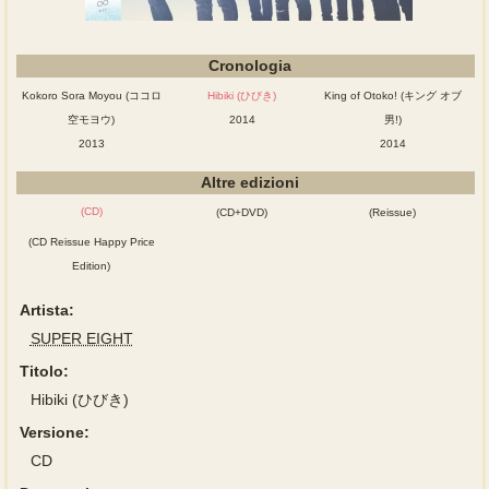
Cronologia
Kokoro Sora Moyou (ココロ
Hibiki (ひびき)
King of Otoko! (キング オブ
空モヨウ)
2014
男!)
2013
2014
Altre edizioni
(CD)
(CD+DVD)
(Reissue)
(CD Reissue Happy Price
Edition)
Artista:
SUPER EIGHT
Titolo:
Hibiki (ひびき)
Versione:
CD