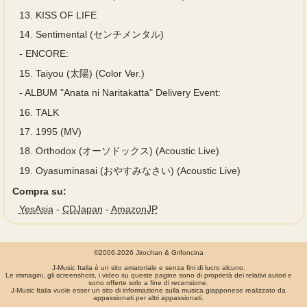
13.
KISS OF LIFE
14.
Sentimental (センチメンタル)
-
ENCORE:
15.
Taiyou (太陽) (Color Ver.)
-
ALBUM "Anata ni Naritakatta" Delivery Event:
16.
TALK
17.
1995 (MV)
18.
Orthodox (オーソドックス) (Acoustic Live)
19.
Oyasuminasai (おやすみなさい) (Acoustic Live)
Compra su:
YesAsia
-
CDJapan
-
AmazonJP
©2006-2026 Jirochan & Grifoncina
J-Music Italia è un sito amatoriale e senza fini di lucro alcuno.
Le immagini, gli screenshots, i video su queste pagine sono di proprietà dei relativi autori e
sono offerte solo a fine di recensione.
J-Music Italia vuole esser un sito di informazione sulla musica giapponese realizzato da
appassionati per altri appassionati.