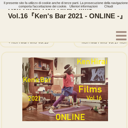
Il presente sito fa utilizzo di cookie anche di terze parti. La prosecuzione della navigazione
Ken Hirai: Ken Hirai Films
comporta l'accettazione dei cookie.
Ulteriori informazioni
Chiudi
Vol.16『Ken's Bar 2021 - ONLINE -』
Home
Artisti
Ken Hirai
Bluray
Ken Hirai Films Vol.15
Ken Hirai Films Vol.17 Ken 