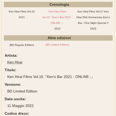
Cronologia
Ken Hirai Films Vol.15
Ken Hirai Films
Ken Hirai Films Vol.17 Ken
2021
Vol.16『Ken's Bar 2021 -
Hirai 30th Anniversary Ken's
ONLINE -』
Bar - One Night Special !!
2022
2025
Altre edizioni
(BD Limited Edition)
(BD Regular Edition)
Artista:
Ken Hirai
Titolo:
Ken Hirai Films Vol.16『Ken's Bar 2021 - ONLINE -』
Versione:
BD Limited Edition
Data uscita:
11 Maggio 2022
Codice disco: