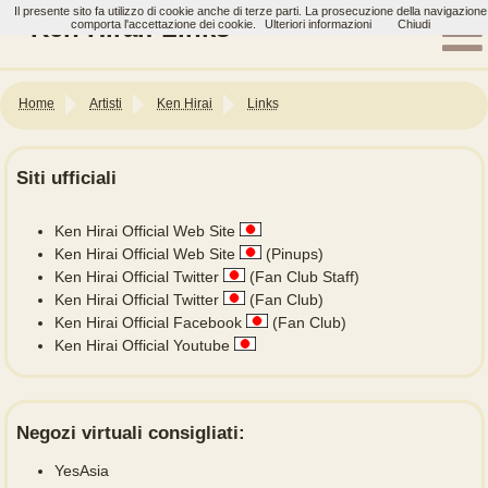
Il presente sito fa utilizzo di cookie anche di terze parti. La prosecuzione della navigazione
Ken Hirai: Links
comporta l'accettazione dei cookie.
Ulteriori informazioni
Chiudi
Home
Artisti
Ken Hirai
Links
Siti ufficiali
Ken Hirai Official Web Site
Ken Hirai Official Web Site
(Pinups)
Ken Hirai Official Twitter
(Fan Club Staff)
Ken Hirai Official Twitter
(Fan Club)
Ken Hirai Official Facebook
(Fan Club)
Ken Hirai Official Youtube
Negozi virtuali consigliati:
YesAsia