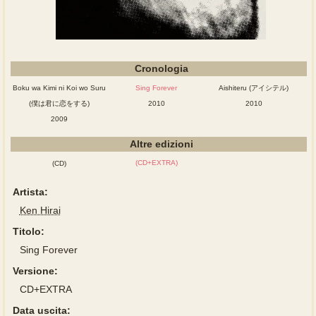
Cronologia
Boku wa Kimi ni Koi wo Suru
Sing Forever
Aishiteru (アイシテル)
(僕は君に恋をする)
2010
2010
2009
Altre edizioni
(CD+EXTRA)
(CD)
Artista:
Ken Hirai
Titolo:
Sing Forever
Versione:
CD+EXTRA
Data uscita: