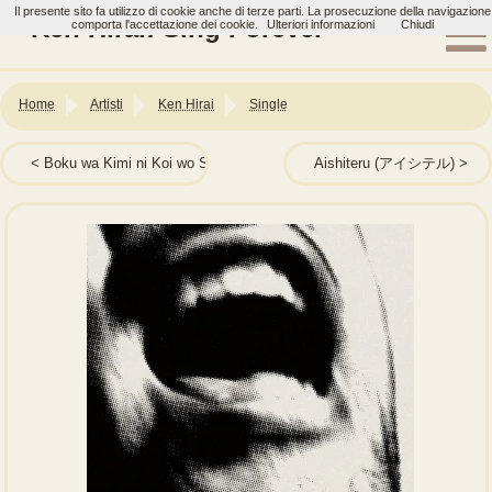
Il presente sito fa utilizzo di cookie anche di terze parti. La prosecuzione della navigazione
Ken Hirai: Sing Forever
comporta l'accettazione dei cookie.
Ulteriori informazioni
Chiudi
Home
Artisti
Ken Hirai
Single
Boku wa Kimi ni Koi wo Suru (僕は君に恋をする)
Aishiteru (アイシテル)