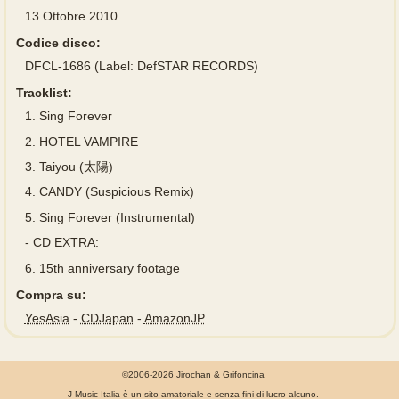
13 Ottobre 2010
Codice disco:
DFCL-1686 (Label: DefSTAR RECORDS)
Tracklist:
1.
Sing Forever
2.
HOTEL VAMPIRE
3.
Taiyou (太陽)
4.
CANDY (Suspicious Remix)
5.
Sing Forever (Instrumental)
-
CD EXTRA:
6.
15th anniversary footage
Compra su:
YesAsia
-
CDJapan
-
AmazonJP
©2006-2026 Jirochan & Grifoncina
J-Music Italia è un sito amatoriale e senza fini di lucro alcuno.