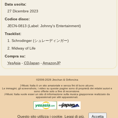
Data uscita:
27 Dicembre 2023
Codice disco:
JECN-0813 (Label: Johnny's Entertainment)
Tracklist:
1.
Schrodinger (シュレーディンガー)
2.
Midway of Life
Compra su:
YesAsia
-
CDJapan
-
AmazonJP
©2006-2026 Jirochan & Grifoncina
J-Music Italia è un sito amatoriale e senza fini di lucro alcuno.
Le immagini, gli screenshots, i video su queste pagine sono di proprietà dei relativi autori e
sono offerte solo a fine di recensione.
J-Music Italia vuole esser un sito di informazione sulla musica giapponese realizzato da
appassionati per altri appassionati.
La pagina é stata generata in 0.00119 secondi
Questo sito utilizza i cookie.
Leggi di più
.
Accetta