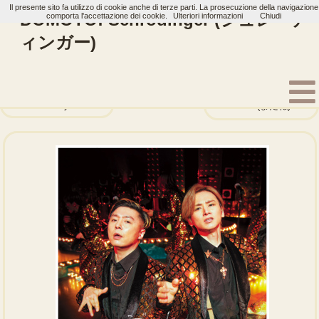
Il presente sito fa utilizzo di cookie anche di terze parti. La prosecuzione della navigazione
DOMOTO: Schrodinger (シュレーデ
comporta l'accettazione dei cookie.
Ulteriori informazioni
Chiudi
ィンガー)
Home
Artisti
DOMOTO
Single
The Story of Us
Matane (またね)