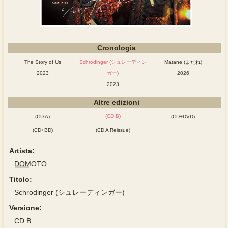
Cronologia
The Story of Us
Schrodinger (シュレーディン
Matane (またね)
2023
ガー)
2026
2023
Altre edizioni
(CD B)
(CD A)
(CD+DVD)
(CD+BD)
(CD A Reissue)
Artista:
DOMOTO
Titolo:
Schrodinger (シュレーディンガー)
Versione:
CD B