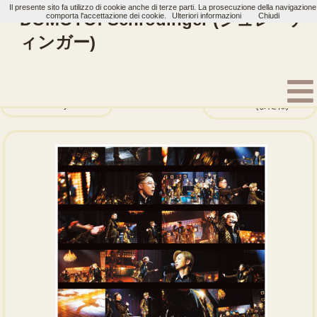
Il presente sito fa utilizzo di cookie anche di terze parti. La prosecuzione della navigazione
DOMOTO: Schrodinger (シュレーデ
comporta l'accettazione dei cookie.
Ulteriori informazioni
Chiudi
ィンガー)
Home
Artisti
DOMOTO
Single
The Story of Us
Matane (またね)