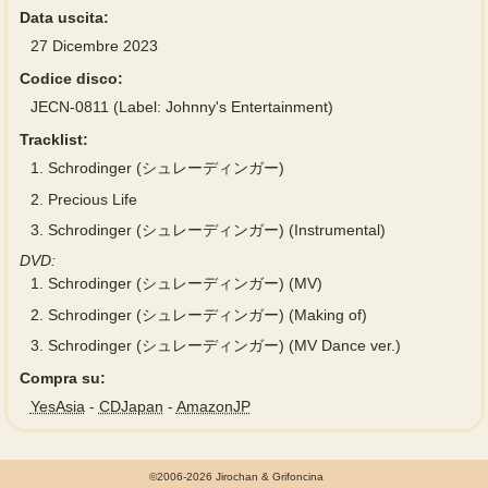
Data uscita:
27 Dicembre 2023
Codice disco:
JECN-0811 (Label: Johnny's Entertainment)
Tracklist:
1.
Schrodinger (シュレーディンガー)
2.
Precious Life
3.
Schrodinger (シュレーディンガー) (Instrumental)
DVD:
1.
Schrodinger (シュレーディンガー) (MV)
2.
Schrodinger (シュレーディンガー) (Making of)
3.
Schrodinger (シュレーディンガー) (MV Dance ver.)
Compra su:
YesAsia
-
CDJapan
-
AmazonJP
©2006-2026 Jirochan & Grifoncina