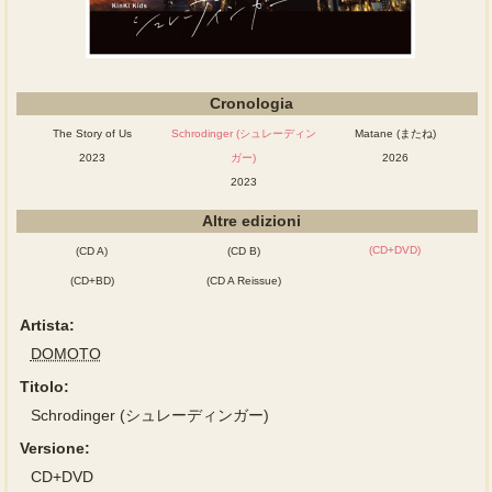
Cronologia
The Story of Us
Schrodinger (シュレーディン
Matane (またね)
2023
ガー)
2026
2023
Altre edizioni
(CD+DVD)
(CD A)
(CD B)
(CD+BD)
(CD A Reissue)
Artista:
DOMOTO
Titolo:
Schrodinger (シュレーディンガー)
Versione:
CD+DVD