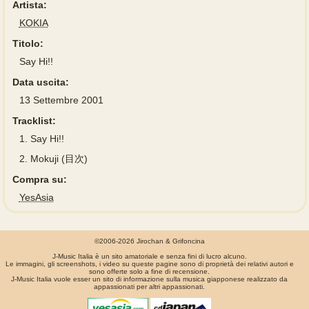
Artista:
KOKIA
Titolo:
Say Hi!!
Data uscita:
13 Settembre 2001
Tracklist:
1.
Say Hi!!
2.
Mokuji (目次)
Compra su:
YesAsia
©2006-2026 Jirochan & Grifoncina
J-Music Italia è un sito amatoriale e senza fini di lucro alcuno.
Le immagini, gli screenshots, i video su queste pagine sono di proprietà dei relativi autori e
sono offerte solo a fine di recensione.
J-Music Italia vuole esser un sito di informazione sulla musica giapponese realizzato da
appassionati per altri appassionati.