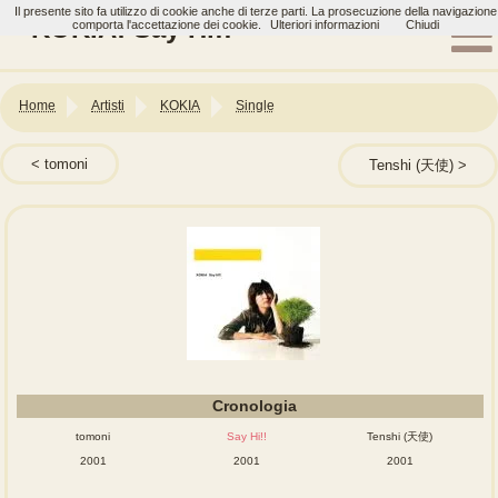
Il presente sito fa utilizzo di cookie anche di terze parti. La prosecuzione della navigazione
KOKIA: Say Hi!!
comporta l'accettazione dei cookie.
Ulteriori informazioni
Chiudi
Home
Artisti
KOKIA
Single
tomoni
Tenshi (天使)
Cronologia
tomoni
Say Hi!!
Tenshi (天使)
2001
2001
2001