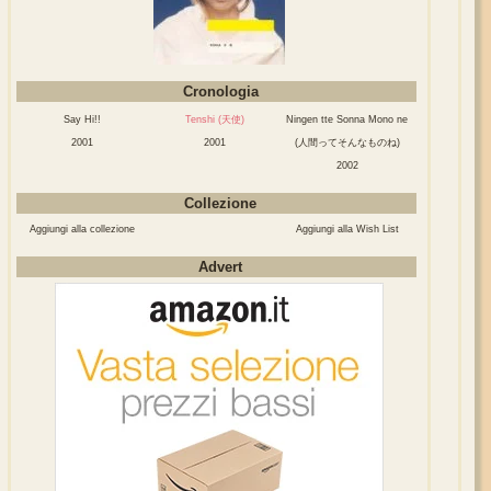
Cronologia
Say Hi!!
Tenshi (天使)
Ningen tte Sonna Mono ne
2001
2001
(人間ってそんなものね)
2002
Collezione
Aggiungi alla collezione
Aggiungi alla Wish List
Advert