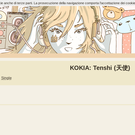
ookie anche di terze parti. La prosecuzione della navigazione comporta l'accettazione dei cookie
KOKIA: Tenshi (天使)
Single