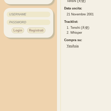
Tenshi (天使)
Data uscita:
21 Novembre 2001
Tracklist:
1.
Tenshi (天使)
Login
Registrati
2.
Whisper
Compra su:
YesAsia