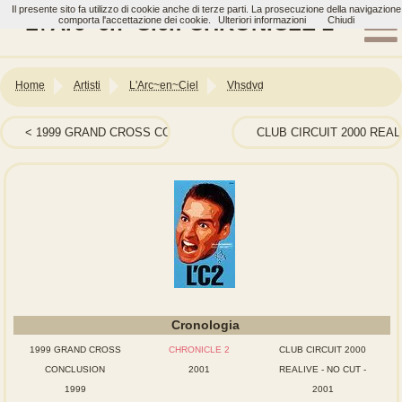
Il presente sito fa utilizzo di cookie anche di terze parti. La prosecuzione della navigazione
L\'Arc~en~Ciel: CHRONICLE 2
comporta l'accettazione dei cookie.
Ulteriori informazioni
Chiudi
Home
Artisti
L'Arc~en~Ciel
Vhsdvd
1999 GRAND CROSS CONCLUSION
CLUB CIRCUIT 2000 REALI
Cronologia
1999 GRAND CROSS
CHRONICLE 2
CLUB CIRCUIT 2000
CONCLUSION
2001
REALIVE - NO CUT -
1999
2001