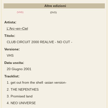
Altre edizioni
(VHS)
(DVD)
Artista:
L'Arc~en~Ciel
Titolo:
CLUB CIRCUIT 2000 REALIVE - NO CUT -
Versione:
VHS
Data uscita:
20 Giugno 2001
Tracklist:
1.
get out from the shell -asian version-
2.
THE NEPENTHES
3.
Promised land
4.
NEO UNIVERSE