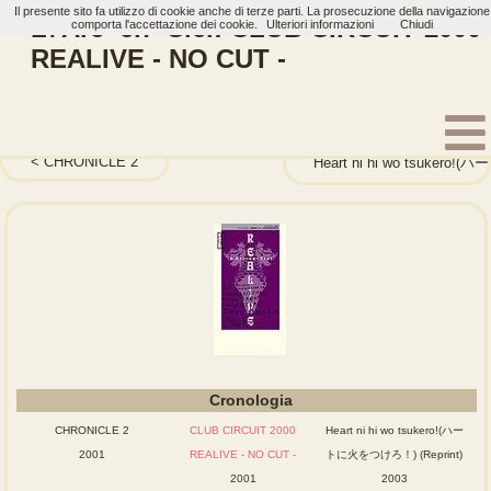
Il presente sito fa utilizzo di cookie anche di terze parti. La prosecuzione della navigazione
L\'Arc~en~Ciel: CLUB CIRCUIT 2000
comporta l'accettazione dei cookie.
Ulteriori informazioni
Chiudi
REALIVE - NO CUT -
Home
Artisti
L'Arc~en~Ciel
Vhsdvd
CHRONICLE 2
Heart ni hi wo tsukero
Cronologia
CHRONICLE 2
CLUB CIRCUIT 2000
Heart ni hi wo tsukero!(ハー
2001
REALIVE - NO CUT -
トに火をつけろ！) (Reprint)
2001
2003