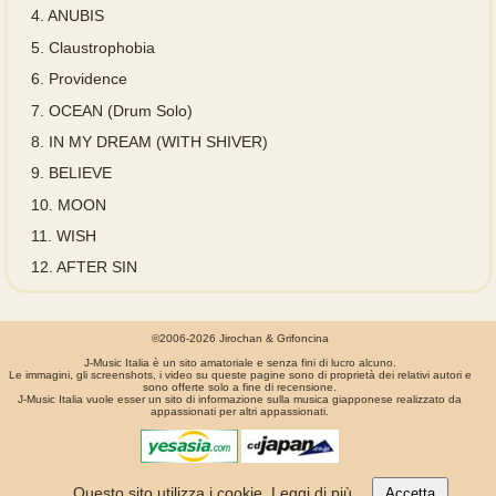
4.
ANUBIS
5.
Claustrophobia
6.
Providence
7.
OCEAN (Drum Solo)
8.
IN MY DREAM (WITH SHIVER)
9.
BELIEVE
10.
MOON
11.
WISH
12.
AFTER SIN
©2006-2026 Jirochan & Grifoncina
J-Music Italia è un sito amatoriale e senza fini di lucro alcuno.
Le immagini, gli screenshots, i video su queste pagine sono di proprietà dei relativi autori e
sono offerte solo a fine di recensione.
J-Music Italia vuole esser un sito di informazione sulla musica giapponese realizzato da
appassionati per altri appassionati.
La pagina é stata generata in 0.00072 secondi
Questo sito utilizza i cookie.
Leggi di più
.
Accetta