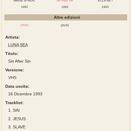
IMAGE or REAL
Sin After Sin
ECLIPSE I
1992
1993
1995
Altre edizioni
(VHS)
(DVD)
Artista:
LUNA SEA
Titolo:
Sin After Sin
Versione:
VHS
Data uscita:
16 Dicembre 1993
Tracklist:
1.
SIN
2.
JESUS
3.
SLAVE