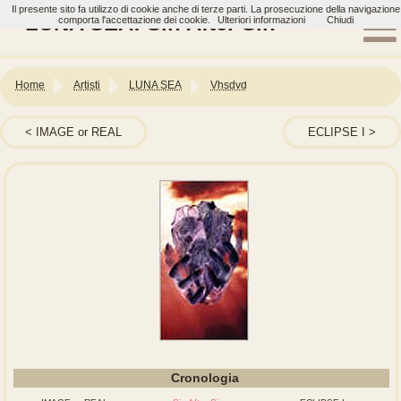
Il presente sito fa utilizzo di cookie anche di terze parti. La prosecuzione della navigazione
LUNA SEA: Sin After Sin
comporta l'accettazione dei cookie.
Ulteriori informazioni
Chiudi
Home
Artisti
LUNA SEA
Vhsdvd
IMAGE or REAL
ECLIPSE I
Cronologia