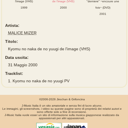
l'image (VHS)
de l'image (VHS)
"derniere" ~encoure une
1999
2000
fois~ (DVD)
2001
Artista:
MALICE MIZER
Titolo:
Kyomu no naka de no yuugi de l'image (VHS)
Data uscita:
31 Maggio 2000
Tracklist:
1.
Kyomu no naka de no yuugi PV
©2006-2026 Jirochan & Grifoncina
J-Music Italia è un sito amatoriale e senza fini di lucro alcuno.
Le immagini, gli screenshots, i video su queste pagine sono di proprietà dei relativi autori e
sono offerte solo a fine di recensione.
J-Music Italia vuole esser un sito di informazione sulla musica giapponese realizzato da
appassionati per altri appassionati.