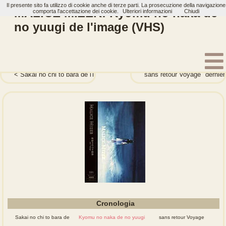
Il presente sito fa utilizzo di cookie anche di terze parti. La prosecuzione della navigazione
MALICE MIZER: Kyomu no naka de
comporta l'accettazione dei cookie.
Ulteriori informazioni
Chiudi
no yuugi de l'image (VHS)
Home
Artisti
MALICE MIZER
Vhsdvd
Sakai no chi to bara de l'image (VHS)
sans retour Voyage "dernie
Cronologia
Sakai no chi to bara de
Kyomu no naka de no yuugi
sans retour Voyage