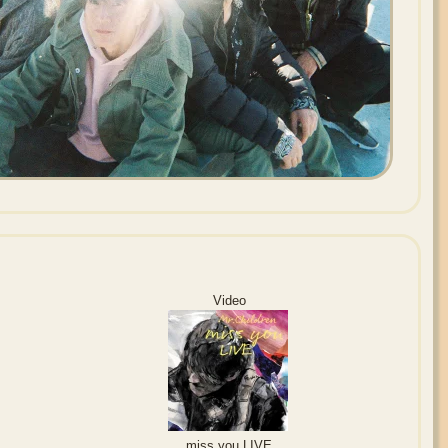
Video
miss you LIVE