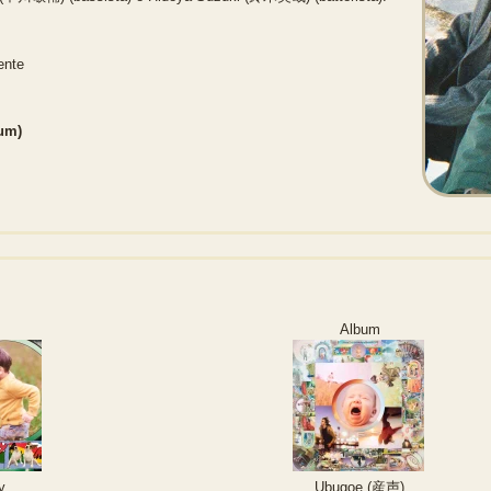
ente
bum)
Album
y
Ubugoe (産声)