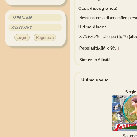
Casa discografica:
Nessuna casa discografica pres
Ultimo disco:
25/03/2026
- Ubugoe (産声)
(al
Login
Registrati
Popolarità-JMI-:
9%
Status:
In Attività
Ultime uscite
Single
Saturda