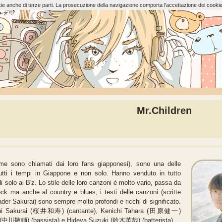
ookie anche di terze parti. La prosecuzione della navigazione comporta l'accettazione dei cookie
Mr.Children
ome sono chiamati dai loro fans giapponesi), sono una delle
utti i tempi in Giappone e non solo. Hanno venduto in tutto
solo ai B'z. Lo stile delle loro canzoni é molto vario, passa da
ock ma anche al country e blues, i testi delle canzoni (scritte
der Sakurai) sono sempre molto profondi e ricchi di significato.
oshi Sakurai (桜井和寿) (cantante), Kenichi Tahara (田原健一)
wa (中川敬輔) (bassista) e Hideya Suzuki (鈴木英哉) (batterista).