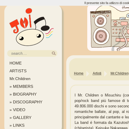
Il presente sito fa utilizzo di c
HOME
ARTISTS
Home
Artisti
Mr.Children
Mr.Children
» MEMBERS
» BIOGRAPHY
I Mr. Children o Misuchiru (c
pop/rock band più famose di t
» DISCOGRAPHY
49.806.000 dischi e sono secondi 
» VIDEO
romantiche ballate, al pop, al r
principalmente dal cantante e lea
» GALLERY
La band é formata da Kazut
» LINKS
(chitarrista), Keisuke Nakaga