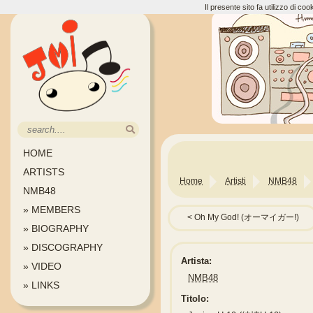
Il presente sito fa utilizzo di c
HOME
ARTISTS
Home
Artisti
NMB48
NMB48
» MEMBERS
Oh My God! (オーマイガー!)
» BIOGRAPHY
» DISCOGRAPHY
Artista:
» VIDEO
NMB48
» LINKS
Titolo: