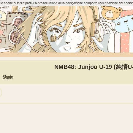
ookie anche di terze parti. La prosecuzione della navigazione comporta l'accettazione dei cookie
NMB48: Junjou U-19 (純情U-
Single