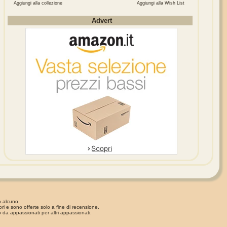
Aggiungi alla collezione
Aggiungi alla Wish List
Advert
o alcuno.
ori e sono offerte solo a fine di recensione.
 da appassionati per altri appassionati.