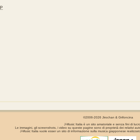
JP
©2006-2026 Jirochan & Grifoncina
J-Music Italia è un sito amatoriale e senza fini di lucr
Le immagini, gli screenshots, i video su queste pagine sono di proprietà dei relativi aut
J-Music Italia vuole esser un sito di informazione sulla musica giapponese realizzato