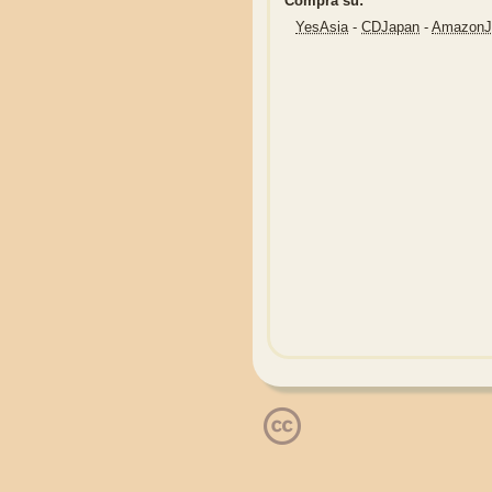
Compra su:
YesAsia
-
CDJapan
-
Amazon