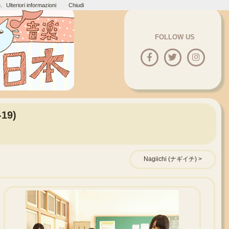
.
Ulteriori informazioni
Chiudi
FOLLOW US
19)
Nagiichi (ナギイチ)