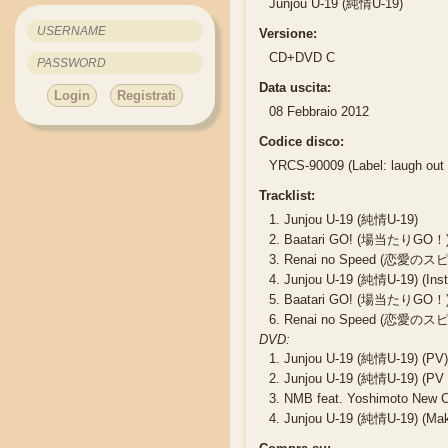
Junjou U-19 (純情U-19)
Versione:
CD+DVD C
Data uscita:
Login
Registrati
08 Febbraio 2012
Codice disco:
YRCS-90009 (Label: laugh out 
Tracklist:
1.
Junjou U-19 (純情U-19)
2.
Baatari GO! (場当たりGO！) /
3.
Renai no Speed (恋愛のスピ
4.
Junjou U-19 (純情U-19) (Inst
5.
Baatari GO! (場当たりGO！) (
6.
Renai no Speed (恋愛のスピード
DVD:
1.
Junjou U-19 (純情U-19) (PV
2.
Junjou U-19 (純情U-19) (PV 
3.
NMB feat. Yoshimoto New C
4.
Junjou U-19 (純情U-19) (Mak