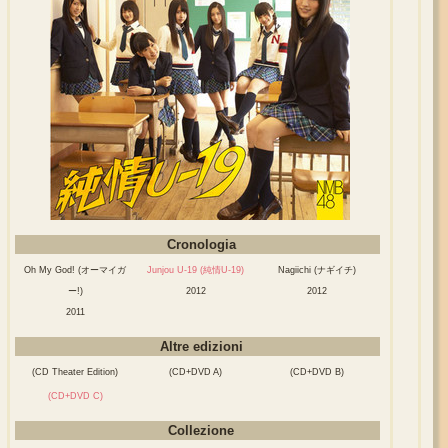
Cronologia
Oh My God! (オーマイガ
Junjou U-19 (純情U-19)
Nagiichi (ナギイチ)
ー!)
2012
2012
2011
Altre edizioni
(CD Theater Edition)
(CD+DVD A)
(CD+DVD B)
(CD+DVD C)
Collezione