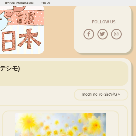
.
Ulteriori informazioni
Chiudi
FOLLOW US
ォルテシモ)
Inochi no Iro (命の色)