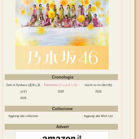
Cronologia
Zehi ni Oyobazu (是非に及
Fortissimo (フォルテシモ)
Inochi no Iro (命の色)
ばず)
2026
2026
2026
Collezione
Aggiungi alla collezione
Aggiungi alla Wish List
Advert