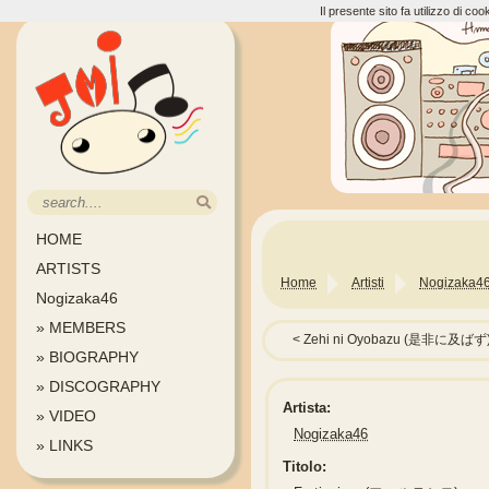
Il presente sito fa utilizzo di c
HOME
ARTISTS
Home
Artisti
Nogizaka4
Nogizaka46
» MEMBERS
Zehi ni Oyobazu (是非に及ばず
» BIOGRAPHY
» DISCOGRAPHY
Artista:
» VIDEO
Nogizaka46
» LINKS
Titolo: