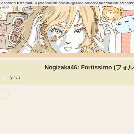
ookie anche di terze parti. La prosecuzione della navigazione comporta l'accettazione dei cookie
Nogizaka46: Fortissimo (フ
6
Single
)