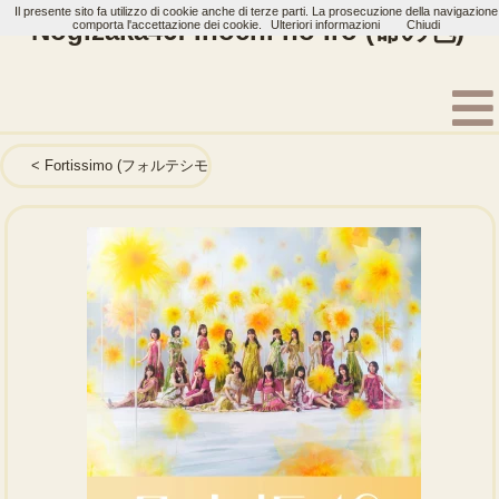
Il presente sito fa utilizzo di cookie anche di terze parti. La prosecuzione della navigazione
Nogizaka46: Inochi no Iro (命の色)
comporta l'accettazione dei cookie.
Ulteriori informazioni
Chiudi
Home
Artisti
Nogizaka46
Single
Fortissimo (フォルテシモ)