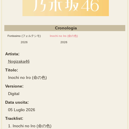
Cronologia
Fortissimo (フォルテシモ)
Inochi no Iro (命の色)
2026
2026
Artista:
Nogizaka46
Titolo:
Inochi no Iro (命の色)
Versione:
Digital
Data uscita:
05 Luglio 2026
Tracklist:
1.
Inochi no Iro (命の色)