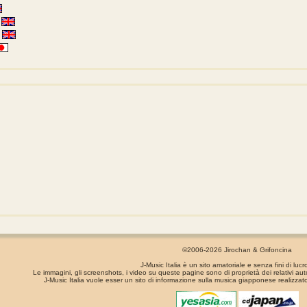
©2006-2026 Jirochan & Grifoncina
J-Music Italia è un sito amatoriale e senza fini di lucr
Le immagini, gli screenshots, i video su queste pagine sono di proprietà dei relativi aut
J-Music Italia vuole esser un sito di informazione sulla musica giapponese realizzato